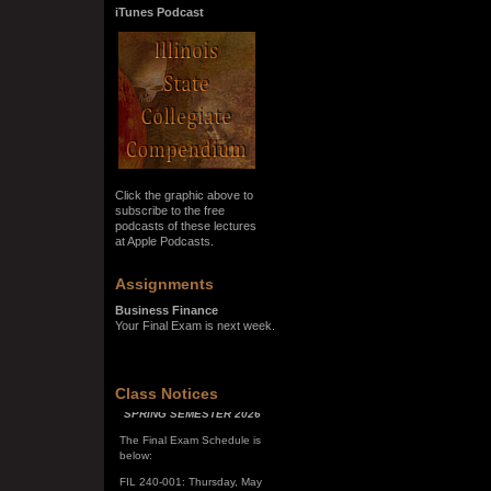
iTunes Podcast
Click the graphic above to
subscribe to the free
podcasts of these lectures
at Apple Podcasts.
Assignments
Business Finance
Your Final Exam is next week.
SPRING SEMESTER 2026
Class Notices
The Final Exam Schedule is
below:
FIL 240-001: Thursday, May
7, 10:00 a.m. - noon