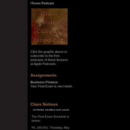
iTunes Podcast
Click the graphic above to
subscribe to the free
podcasts of these lectures
at Apple Podcasts.
Assignments
Business Finance
Your Final Exam is next week.
SPRING SEMESTER 2026
Class Notices
The Final Exam Schedule is
below:
FIL 240-001: Thursday, May
7, 10:00 a.m. - noon