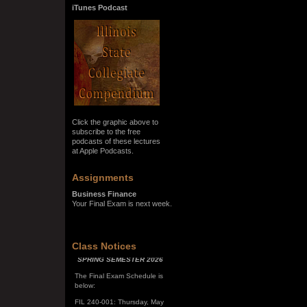
iTunes Podcast
Click the graphic above to
subscribe to the free
podcasts of these lectures
at Apple Podcasts.
Assignments
Business Finance
Your Final Exam is next week.
Class Notices
SPRING SEMESTER 2026
The Final Exam Schedule is
below:
FIL 240-001: Thursday, May
7, 10:00 a.m. - noon