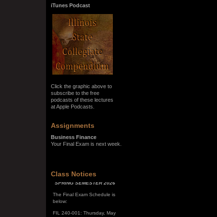
iTunes Podcast
Click the graphic above to
subscribe to the free
podcasts of these lectures
at Apple Podcasts.
Assignments
Business Finance
Your Final Exam is next week.
SPRING SEMESTER 2026
Class Notices
The Final Exam Schedule is
below:
FIL 240-001: Thursday, May
7, 10:00 a.m. - noon