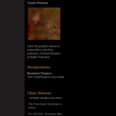
iTunes Podcast
Click the graphic above to
subscribe to the free
podcasts of these lectures
at Apple Podcasts.
Assignments
Business Finance
Your Final Exam is next week.
SPRING SEMESTER 2026
Class Notices
The Final Exam Schedule is
below:
FIL 240-001: Thursday, May
7, 10:00 a.m. - noon