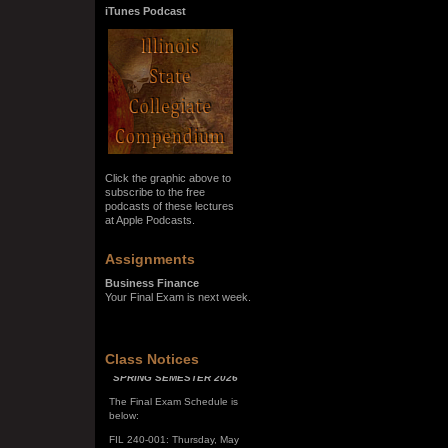
iTunes Podcast
Click the graphic above to
subscribe to the free
podcasts of these lectures
at Apple Podcasts.
Assignments
Business Finance
Your Final Exam is next week.
SPRING SEMESTER 2026
Class Notices
The Final Exam Schedule is
below:
FIL 240-001: Thursday, May
7, 10:00 a.m. - noon