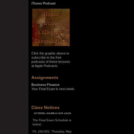
iTunes Podcast
Click the graphic above to
subscribe to the free
podcasts of these lectures
at Apple Podcasts.
Assignments
Business Finance
Your Final Exam is next week.
SPRING SEMESTER 2026
Class Notices
The Final Exam Schedule is
below:
FIL 240-001: Thursday, May
7, 10:00 a.m. - noon