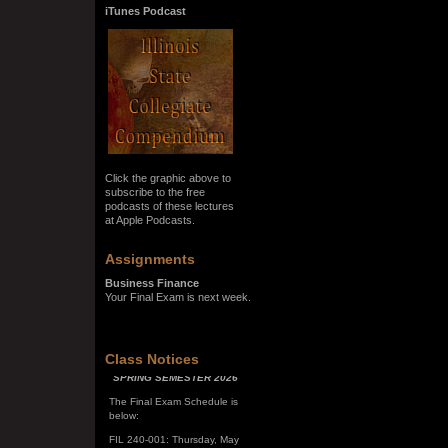
iTunes Podcast
Click the graphic above to
subscribe to the free
podcasts of these lectures
at Apple Podcasts.
Assignments
Business Finance
Your Final Exam is next week.
SPRING SEMESTER 2026
Class Notices
The Final Exam Schedule is
below:
FIL 240-001: Thursday, May
7, 10:00 a.m. - noon