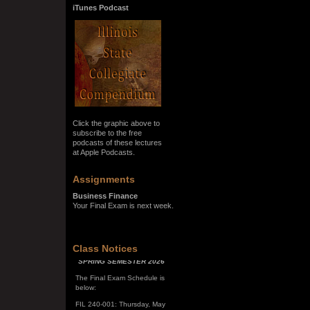
iTunes Podcast
Click the graphic above to
subscribe to the free
podcasts of these lectures
at Apple Podcasts.
Assignments
Business Finance
Your Final Exam is next week.
SPRING SEMESTER 2026
Class Notices
The Final Exam Schedule is
below:
FIL 240-001: Thursday, May
7, 10:00 a.m. - noon