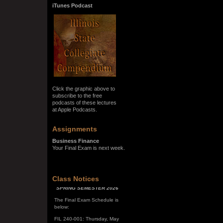
iTunes Podcast
Click the graphic above to
subscribe to the free
podcasts of these lectures
at Apple Podcasts.
Assignments
Business Finance
Your Final Exam is next week.
Class Notices
SPRING SEMESTER 2026
The Final Exam Schedule is
below:
FIL 240-001: Thursday, May
7, 10:00 a.m. - noon