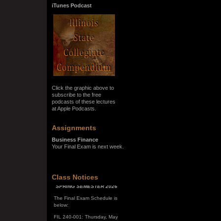
iTunes Podcast
Click the graphic above to
subscribe to the free
podcasts of these lectures
at Apple Podcasts.
Assignments
Business Finance
Your Final Exam is next week.
SPRING SEMESTER 2026
Class Notices
The Final Exam Schedule is
below:
FIL 240-001: Thursday, May
7, 10:00 a.m. - noon