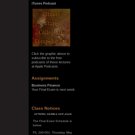
iTunes Podcast
Click the graphic above to
subscribe to the free
podcasts of these lectures
at Apple Podcasts.
Assignments
Business Finance
Your Final Exam is next week.
SPRING SEMESTER 2026
Class Notices
The Final Exam Schedule is
below:
FIL 240-001: Thursday, May
7, 10:00 a.m. - noon