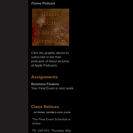
iTunes Podcast
Click the graphic above to
subscribe to the free
podcasts of these lectures
at Apple Podcasts.
Assignments
Business Finance
Your Final Exam is next week.
SPRING SEMESTER 2026
Class Notices
The Final Exam Schedule is
below:
FIL 240-001: Thursday, May
7, 10:00 a.m. - noon