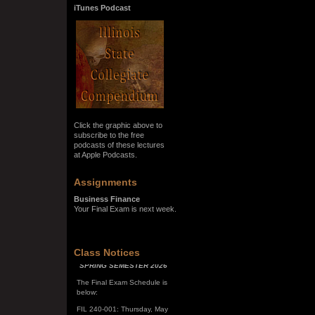
iTunes Podcast
Click the graphic above to
subscribe to the free
podcasts of these lectures
at Apple Podcasts.
Assignments
Business Finance
Your Final Exam is next week.
Class Notices
SPRING SEMESTER 2026
The Final Exam Schedule is
below:
FIL 240-001: Thursday, May
7, 10:00 a.m. - noon