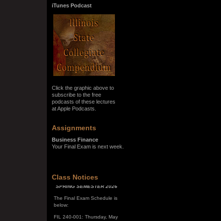
iTunes Podcast
Click the graphic above to
subscribe to the free
podcasts of these lectures
at Apple Podcasts.
Assignments
Business Finance
Your Final Exam is next week.
SPRING SEMESTER 2026
Class Notices
The Final Exam Schedule is
below:
FIL 240-001: Thursday, May
7, 10:00 a.m. - noon