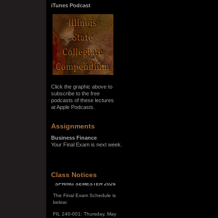
iTunes Podcast
Click the graphic above to
subscribe to the free
podcasts of these lectures
at Apple Podcasts.
Assignments
Business Finance
Your Final Exam is next week.
Class Notices
SPRING SEMESTER 2026
The Final Exam Schedule is
below:
FIL 240-001: Thursday, May
7, 10:00 a.m. - noon