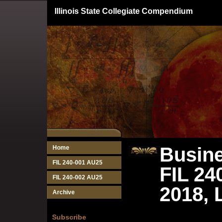
Illinois State Collegiate Compendium
Busine
Home
FIL 240-001 AU25
FIL 24
FIL 240-002 AU25
2018, 
Archive
Subscribe