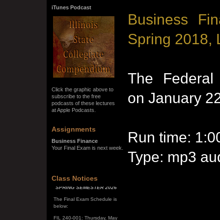
iTunes Podcast
Business Fin
Spring 2018, 
The Federal 
Click the graphic above to
on January 2
subscribe to the free
podcasts of these lectures
at Apple Podcasts.
Assignments
Run time: 1:0
Business Finance
Your Final Exam is next week.
Type: mp3 aud
Class Notices
SPRING SEMESTER 2026
The Final Exam Schedule is
below:
FIL 240-001: Thursday, May
7, 10:00 a.m. - noon