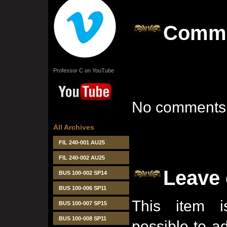
Comm
Professor C on YouTube
No comments 
All Archives
FIL 240-001 AU25
FIL 240-002 AU25
Leave
BUS 100-002 SP14
BUS 100-006 SP11
This item i
BUS 100-007 SP15
BUS 100-008 SP11
possible to 