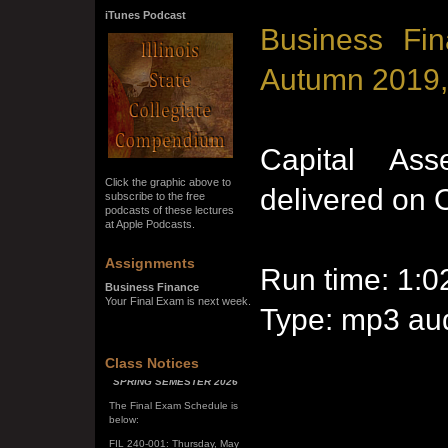
iTunes Podcast
Business Fin
Autumn 2019,
Capital Ass
Click the graphic above to
delivered on 
subscribe to the free
podcasts of these lectures
at Apple Podcasts.
Assignments
Run time: 1:0
Business Finance
Your Final Exam is next week.
Type: mp3 aud
SPRING SEMESTER 2026
Class Notices
The Final Exam Schedule is
below:
FIL 240-001: Thursday, May
7, 10:00 a.m. - noon