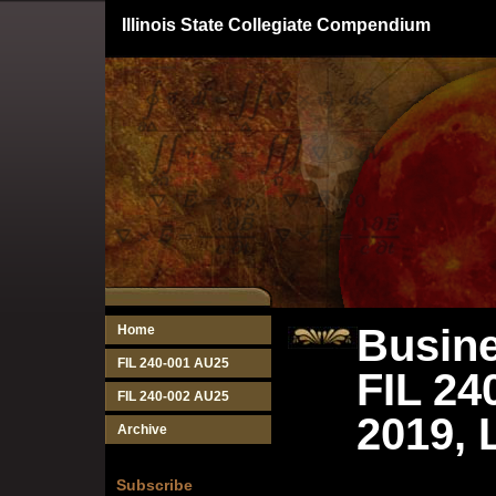
Illinois State Collegiate Compendium
Busine
Home
FIL 240-001 AU25
FIL 24
FIL 240-002 AU25
2019, 
Archive
Subscribe