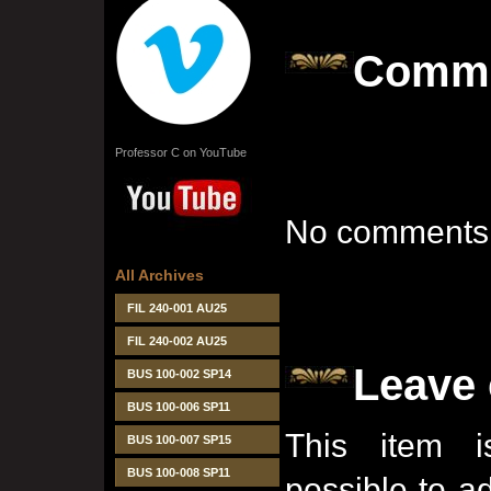
Comm
Professor C on YouTube
No comments 
All Archives
FIL 240-001 AU25
FIL 240-002 AU25
Leave
BUS 100-002 SP14
BUS 100-006 SP11
This item i
BUS 100-007 SP15
BUS 100-008 SP11
possible to 