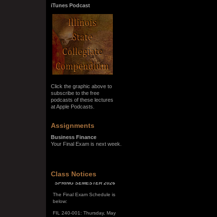
iTunes Podcast
Click the graphic above to
subscribe to the free
podcasts of these lectures
at Apple Podcasts.
Assignments
Business Finance
Your Final Exam is next week.
Class Notices
SPRING SEMESTER 2026
The Final Exam Schedule is
below:
FIL 240-001: Thursday, May
7, 10:00 a.m. - noon