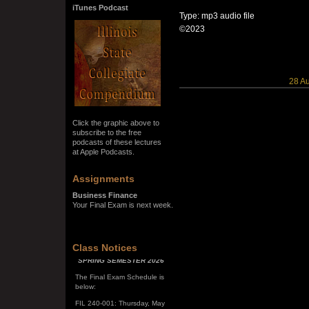
iTunes Podcast
Type: mp3 audio file
©2023
28 A
Click the graphic above to
subscribe to the free
podcasts of these lectures
at Apple Podcasts.
Assignments
Business Finance
Your Final Exam is next week.
SPRING SEMESTER 2026
Class Notices
The Final Exam Schedule is
below:
FIL 240-001: Thursday, May
7, 10:00 a.m. - noon