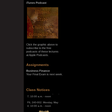
iTunes Podcast
Click the graphic above to
subscribe to the free
podcasts of these lectures
at Apple Podcasts.
Assignments
Business Finance
SPRING SEMESTER 2026
Your Final Exam is next week.
The Final Exam Schedule is
below:
FIL 240-001: Thursday, May
Class Notices
7, 10:00 a.m. - noon
FIL 240-002: Monday, May
4, 10:00 a.m. - noon