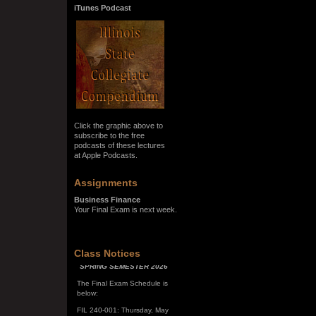
iTunes Podcast
Click the graphic above to
subscribe to the free
podcasts of these lectures
at Apple Podcasts.
Assignments
Business Finance
Your Final Exam is next week.
SPRING SEMESTER 2026
Class Notices
The Final Exam Schedule is
below:
FIL 240-001: Thursday, May
7, 10:00 a.m. - noon