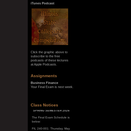
iTunes Podcast
Click the graphic above to
subscribe to the free
podcasts of these lectures
at Apple Podcasts.
Assignments
Business Finance
Your Final Exam is next week.
SPRING SEMESTER 2026
Class Notices
The Final Exam Schedule is
below:
FIL 240-001: Thursday, May
7, 10:00 a.m. - noon