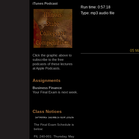
iTunes Podcast
Run time: 0:57:18
Type: mp3 audio file
05 M
Click the graphic above to
subscribe to the free
podcasts of these lectures
at Apple Podcasts.
Assignments
Business Finance
Your Final Exam is next week.
SPRING SEMESTER 2026
Class Notices
The Final Exam Schedule is
below:
FIL 240-001: Thursday, May
7, 10:00 a.m. - noon