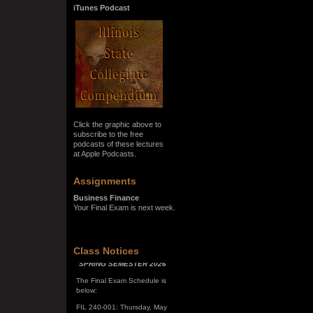
iTunes Podcast
Click the graphic above to
subscribe to the free
podcasts of these lectures
at Apple Podcasts.
Assignments
Business Finance
Your Final Exam is next week.
SPRING SEMESTER 2026
Class Notices
The Final Exam Schedule is
below:
FIL 240-001: Thursday, May
7, 10:00 a.m. - noon