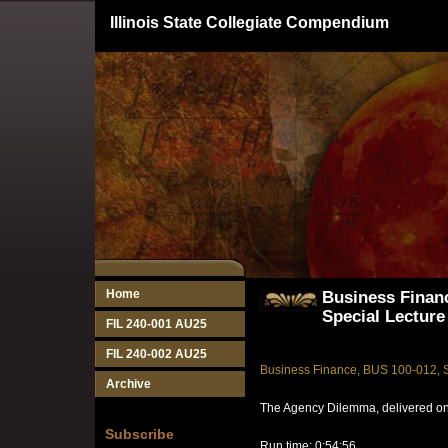
Illinois State Collegiate Compendium
Home
Business Financ
Special Lecture
FIL 240-001 AU25
FIL 240-002 AU25
Business Finance, BUS 100-012, S
Archive
The Agency Dilemma, delivered on
Subscribe
Run time: 0:54:56