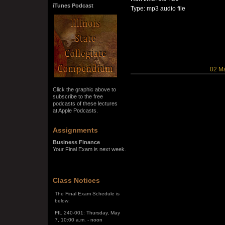
iTunes Podcast
Type: mp3 audio file
02 M
Click the graphic above to
subscribe to the free
podcasts of these lectures
at Apple Podcasts.
Assignments
Business Finance
Your Final Exam is next week.
SPRING SEMESTER 2026
Class Notices
The Final Exam Schedule is
below:
FIL 240-001: Thursday, May
7, 10:00 a.m. - noon
FIL 240-002: Monday, May