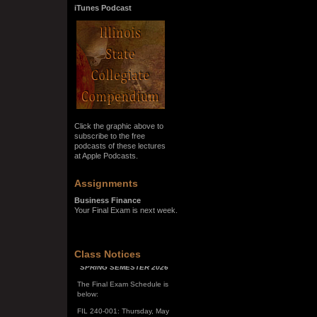
iTunes Podcast
Click the graphic above to
subscribe to the free
podcasts of these lectures
at Apple Podcasts.
Assignments
Business Finance
Your Final Exam is next week.
Class Notices
SPRING SEMESTER 2026
The Final Exam Schedule is
below:
FIL 240-001: Thursday, May
7, 10:00 a.m. - noon