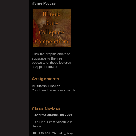
iTunes Podcast
Click the graphic above to
subscribe to the free
podcasts of these lectures
at Apple Podcasts.
Assignments
Business Finance
Your Final Exam is next week.
SPRING SEMESTER 2026
Class Notices
The Final Exam Schedule is
below:
FIL 240-001: Thursday, May
7, 10:00 a.m. - noon