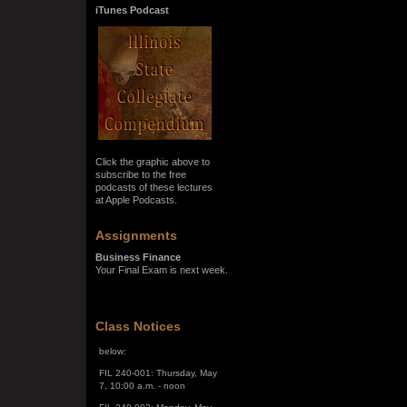
iTunes Podcast
Click the graphic above to
subscribe to the free
podcasts of these lectures
at Apple Podcasts.
Assignments
Business Finance
Your Final Exam is next week.
SPRING SEMESTER 2026
The Final Exam Schedule is
Class Notices
below:
FIL 240-001: Thursday, May
7, 10:00 a.m. - noon
FIL 240-002: Monday, May
4, 10:00 a.m. - noon