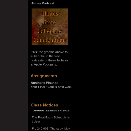
iTunes Podcast
Click the graphic above to
subscribe to the free
podcasts of these lectures
at Apple Podcasts.
Assignments
Business Finance
Your Final Exam is next week.
Class Notices
SPRING SEMESTER 2026
The Final Exam Schedule is
below:
FIL 240-001: Thursday, May
7, 10:00 a.m. - noon