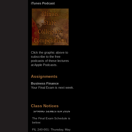
iTunes Podcast
Click the graphic above to
subscribe to the free
podcasts of these lectures
at Apple Podcasts.
Assignments
Business Finance
Your Final Exam is next week.
SPRING SEMESTER 2026
Class Notices
The Final Exam Schedule is
below:
FIL 240-001: Thursday, May
7, 10:00 a.m. - noon