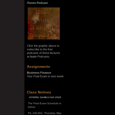
iTunes Podcast
Click the graphic above to
subscribe to the free
podcasts of these lectures
at Apple Podcasts.
Assignments
Business Finance
Your Final Exam is next week.
Class Notices
SPRING SEMESTER 2026
The Final Exam Schedule is
below:
FIL 240-001: Thursday, May
7, 10:00 a.m. - noon