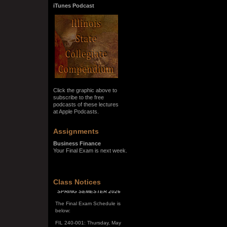
iTunes Podcast
Click the graphic above to
subscribe to the free
podcasts of these lectures
at Apple Podcasts.
Assignments
Business Finance
Your Final Exam is next week.
SPRING SEMESTER 2026
Class Notices
The Final Exam Schedule is
below:
FIL 240-001: Thursday, May
7, 10:00 a.m. - noon