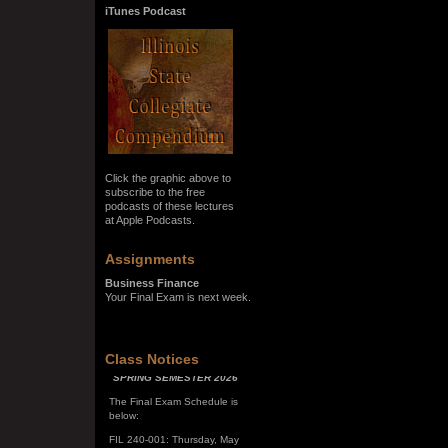
iTunes Podcast
Click the graphic above to
subscribe to the free
podcasts of these lectures
at Apple Podcasts.
Assignments
Business Finance
Your Final Exam is next week.
SPRING SEMESTER 2026
Class Notices
The Final Exam Schedule is
below:
FIL 240-001: Thursday, May
7, 10:00 a.m. - noon