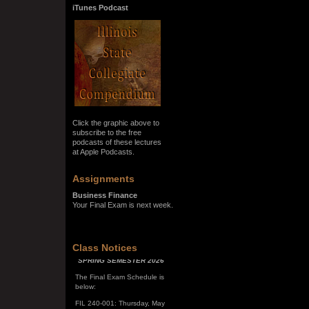
iTunes Podcast
Click the graphic above to
subscribe to the free
podcasts of these lectures
at Apple Podcasts.
Assignments
Business Finance
Your Final Exam is next week.
SPRING SEMESTER 2026
Class Notices
The Final Exam Schedule is
below:
FIL 240-001: Thursday, May
7, 10:00 a.m. - noon