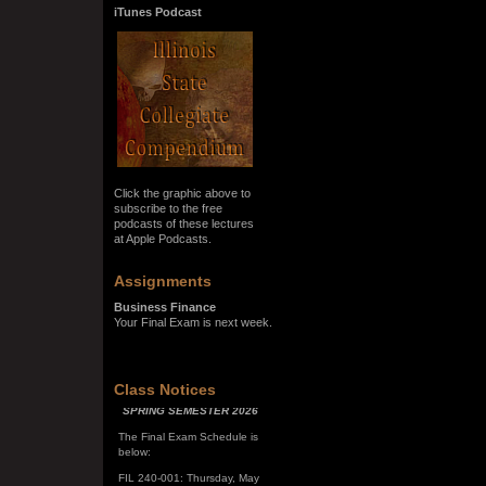
iTunes Podcast
Click the graphic above to
subscribe to the free
podcasts of these lectures
at Apple Podcasts.
Assignments
Business Finance
Your Final Exam is next week.
Class Notices
SPRING SEMESTER 2026
The Final Exam Schedule is
below:
FIL 240-001: Thursday, May
7, 10:00 a.m. - noon