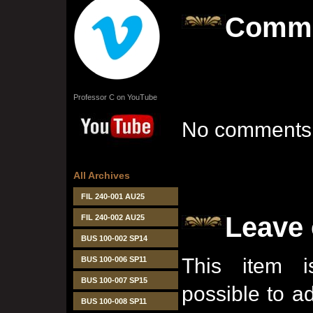
Comm
Professor C on YouTube
No comments 
All Archives
FIL 240-001 AU25
Leave
FIL 240-002 AU25
BUS 100-002 SP14
This item i
BUS 100-006 SP11
BUS 100-007 SP15
possible to 
BUS 100-008 SP11