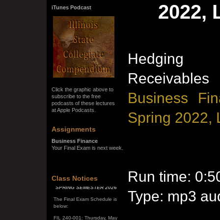
2022, 
iTunes Podcast
Hedging 
Receivables
Click the graphic above to
Business Fin
subscribe to the free
podcasts of these lectures
at Apple Podcasts.
Spring 2022, 
Assignments
Business Finance
Your Final Exam is next week.
Run time: 0:5
SPRING SEMESTER 2026
Class Notices
The Final Exam Schedule is
Type: mp3 aud
below:
FIL 240-001: Thursday, May
7, 10:00 a.m. - noon