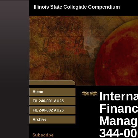
Illinois State Collegiate Compendium
Intern
Home
FIL 240-001 AU25
Financ
FIL 240-002 AU25
Manag
Archive
344-00
Subscribe