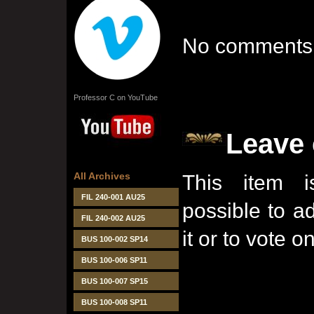
No comments 
Professor C on YouTube
Leave
All Archives
This item i
FIL 240-001 AU25
possible to 
FIL 240-002 AU25
it or to vote on
BUS 100-002 SP14
BUS 100-006 SP11
BUS 100-007 SP15
BUS 100-008 SP11