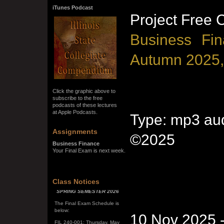
iTunes Podcast
Project Free 
Business Fin
Autumn 2025,
Click the graphic above to
subscribe to the free
podcasts of these lectures
at Apple Podcasts.
Type: mp3 aud
Assignments
©2025
Business Finance
Your Final Exam is next week.
Class Notices
SPRING SEMESTER 2026
The Final Exam Schedule is
below:
FIL 240-001: Thursday, May
10 Nov 2025 
7, 10:00 a.m. - noon