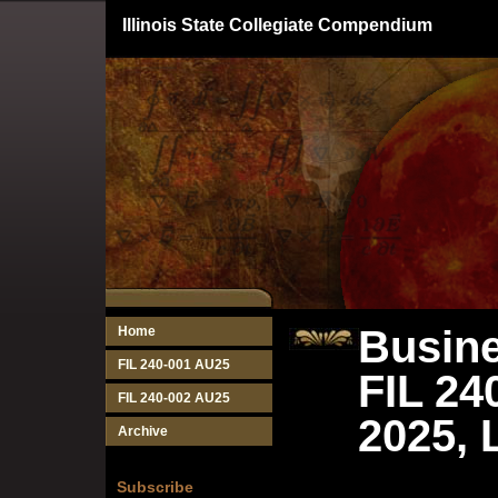
Illinois State Collegiate Compendium
Busine
Home
FIL 240-001 AU25
FIL 24
FIL 240-002 AU25
2025, 
Archive
Subscribe