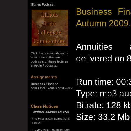
iTunes Podcast
Business Fin
Autumn 2009,
Annuities a
Click the graphic above to
delivered on 
subscribe to the free
podcasts of these lectures
at Apple Podcasts.
Assignments
Run time: 00:
Business Finance
Your Final Exam is next week.
Type: mp3 aud
Bitrate: 128 k
SPRING SEMESTER 2026
Class Notices
The Final Exam Schedule is
Size: 33.2 Mb
below:
FIL 240-001: Thursday, May
7, 10:00 a.m. - noon