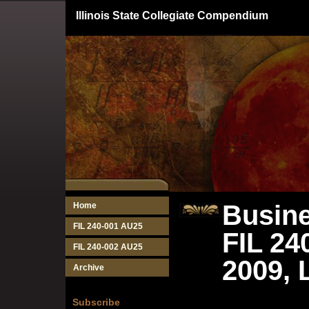
Illinois State Collegiate Compendium
Busine
Home
FIL 240-001 AU25
FIL 24
FIL 240-002 AU25
2009, 
Archive
Subscribe