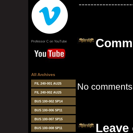
------------------
Comm
Professor C on YouTube
All Archives
FIL 240-001 AU25
No comments 
FIL 240-002 AU25
BUS 100-002 SP14
BUS 100-006 SP11
BUS 100-007 SP15
Leave
BUS 100-008 SP11