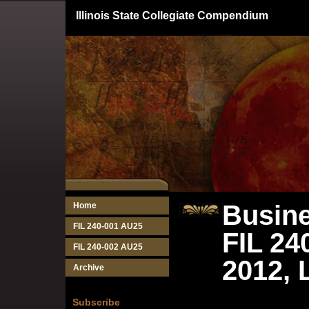
Illinois State Collegiate Compendium
Busine
Home
FIL 240-001 AU25
FIL 24
FIL 240-002 AU25
2012, 
Archive
Subscribe