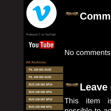
Comm
Professor C on YouTube
No comments 
All Archives
FIL 240-001 AU25
FIL 240-002 AU25
Leave
BUS 100-002 SP14
BUS 100-006 SP11
This item i
BUS 100-007 SP15
BUS 100-008 SP11
possible to 