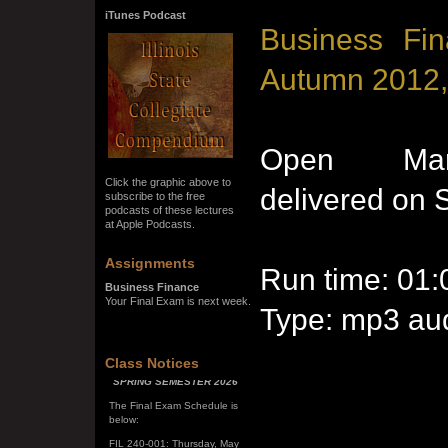
iTunes Podcast
Business Fin
Autumn 2012,
Open Mark
Click the graphic above to
delivered on 
subscribe to the free
podcasts of these lectures
at Apple Podcasts.
Assignments
Run time: 01:
Business Finance
Your Final Exam is next week.
Type: mp3 aud
SPRING SEMESTER 2026
Class Notices
The Final Exam Schedule is
below:
FIL 240-001: Thursday, May
7, 10:00 a.m. - noon